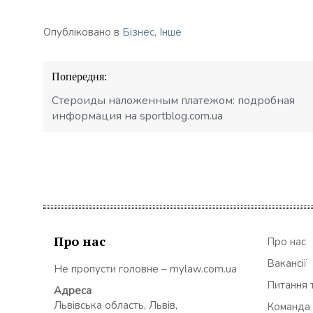
Опубліковано в
Бізнес
,
Інше
Навігація
Попередня:
записів
Стероиды наложенным платежом: подробная
информация на sportblog.com.ua
Про нас
Про нас
Вакансії
Не пропусти головне – mylaw.com.ua
Питання т
Адреса
Львівська область, Львів,
Команда