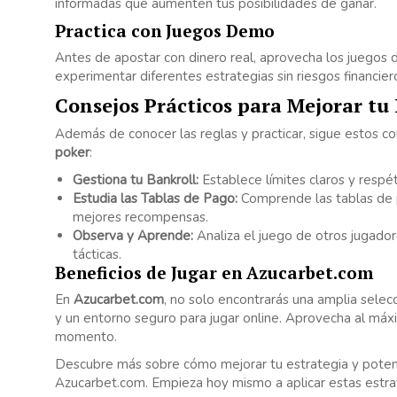
informadas que aumenten tus posibilidades de ganar.
Practica con Juegos Demo
Antes de apostar con dinero real, aprovecha los juegos
experimentar diferentes estrategias sin riesgos financiero
Consejos Prácticos para Mejorar t
Además de conocer las reglas y practicar, sigue estos co
poker
:
Gestiona tu Bankroll:
Establece límites claros y respéta
Estudia las Tablas de Pago:
Comprende las tablas de 
mejores recompensas.
Observa y Aprende:
Analiza el juego de otros jugado
tácticas.
Beneficios de Jugar en Azucarbet.com
En
Azucarbet.com
, no solo encontrarás una amplia sele
y un entorno seguro para jugar online. Aprovecha al máx
momento.
Descubre más sobre cómo mejorar tu estrategia y potenc
Azucarbet.com. Empieza hoy mismo a aplicar estas estrate