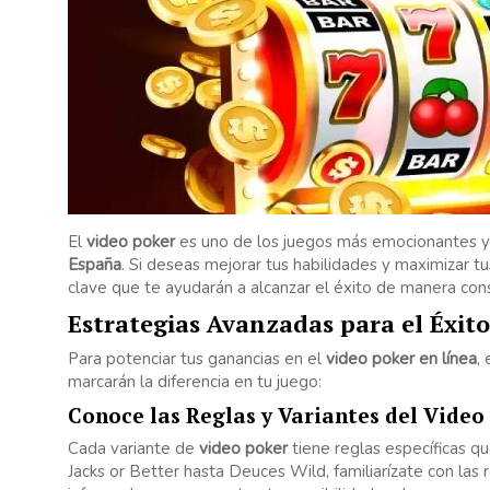
El
video poker
es uno de los juegos más emocionantes y
España
. Si deseas mejorar tus habilidades y maximizar t
clave que te ayudarán a alcanzar el éxito de manera cons
Estrategias Avanzadas para el Éxito
Para potenciar tus ganancias en el
video poker en línea
,
marcarán la diferencia en tu juego:
Conoce las Reglas y Variantes del Video
Cada variante de
video poker
tiene reglas específicas qu
Jacks or Better hasta Deuces Wild, familiarízate con las