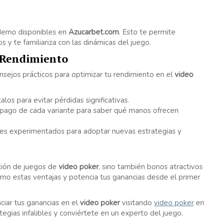
 demo disponibles en
Azucarbet.com
. Esto te permite
s y te familiariza con las dinámicas del juego.
u Rendimiento
nsejos prácticos para optimizar tu rendimiento en el
video
los para evitar pérdidas significativas.
pago de cada variante para saber qué manos ofrecen
res experimentados para adoptar nuevas estrategias y
cción de juegos de
video poker
, sino también bonos atractivos
imo estas ventajas y potencia tus ganancias desde el primer
iar tus ganancias en el
video poker
visitando
video poker
en
gias infalibles y conviértete en un experto del juego.