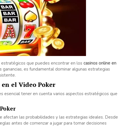
 estratégicos que puedes encontrar en los
casinos online en
us ganancias, es fundamental dominar algunas estrategias
istente.
 en el Video Poker
 es esencial tener en cuenta varios aspectos estratégicos que
 Poker
e afectan las probabilidades y las estrategias ideales. Desde
 reglas antes de comenzar a jugar para tomar decisiones