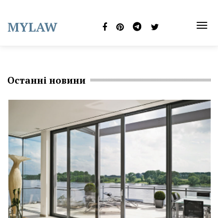
Skip
to
MYLAW
content
TOG
NAVI
Останні новини