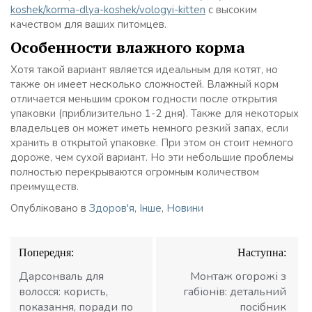
koshek/korma-dlya-koshek/vologyi-kitten
с высоким
качеством для ваших питомцев.
Особенности влажного корма
Хотя такой вариант является идеальным для котят, но
также он имеет несколько сложностей. Влажный корм
отличается меньшим сроком годности после открытия
упаковки (приблизительно 1-2 дня). Также для некоторых
владельцев он может иметь немного резкий запах, если
хранить в открытой упаковке. При этом он стоит немного
дороже, чем сухой вариант. Но эти небольшие проблемы
полностью перекрываются огромным количеством
преимуществ.
Опубліковано в
Здоров'я
,
Інше
,
Новини
Навігація
Попередня:
Наступна:
записів
Дарсонваль для
Монтаж огорожі з
волосся: користь,
габіонів: детальний
показання, поради по
посібник