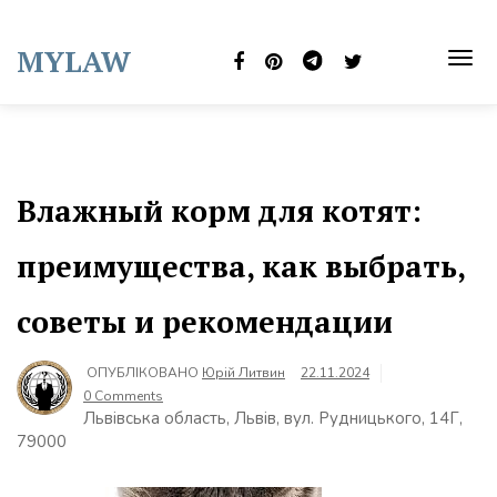
Skip
to
MYLAW
content
TOG
NAVI
Влажный корм для котят:
преимущества, как выбрать,
советы и рекомендации
ОПУБЛІКОВАНО
Юрій Литвин
22.11.2024
0 Comments
Львівська область, Львів, вул. Рудницького, 14Г,
79000