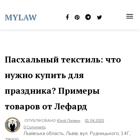
Skip
to
MYLAW
content
TOG
NAVI
Пасхальный текстиль: что
нужно купить для
праздника? Примеры
товаров от Лефард
ОПУБЛІКОВАНО
Юрій Литвин
01.04.2025
0 Comments
Львівська область, Львів, вул. Рудницького, 14Г,