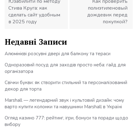
Юзабилити по методу
Как проверить
Стива Круга: как
полиэтиленовый
сделать сайт удобным
дождевик перед
в 2025 году
покупкой?
Недавні Записи
Алюмінієві розсувні двері для балкону та тераси
Одноразовий посуд для заходів просто неба: гайд для
організатора
Свічки букви: як створити стильний та персоналізований
декор для торта
Marshall — легендарний звук і культовий дизайн: чому
варто купити колонки та навушники Marshall в Україні
Огляд казино 777: рейтинг, ігри, бонуси та поради щодо
вибору